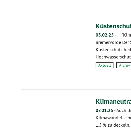
Küstenschu
05.02.25
-
"Klima
Bremervörde Der S
Küstenschutz bede
Hochwasserschut
Aktuell
Archiv
Klimaneutra
07.01.25
-
Auch d
Klimawandel schre
1,5 % zu deckeln,