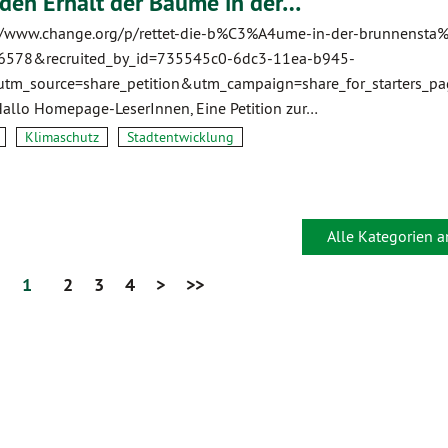
r den Erhalt der Bäume in der…
//www.change.org/p/rettet-die-b%C3%A4ume-in-der-brunnenst
86578&recruited_by_id=735545c0-6dc3-11ea-b945-
m_source=share_petition&utm_campaign=share_for_starters_
allo Homepage-LeserInnen, Eine Petition zur…
Klimaschutz
Stadtentwicklung
Alle Kategorien 
1
2
3
4
>
>>