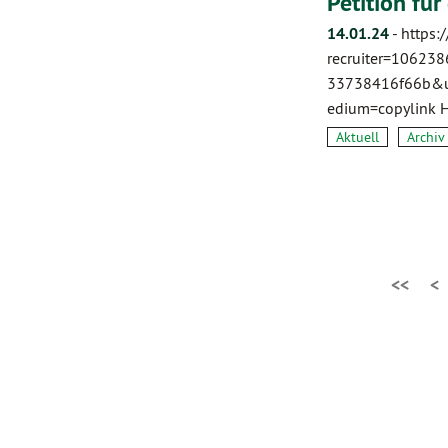
Petition fü
14.01.24
-
https:
recruiter=10623
33738416f66b&ut
edium=copylink H
Aktuell
Archiv
<<
<