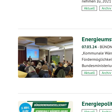
nehmen zu, 2021
Aktuell
Archiv
Energieumst
07.03.24
-
BÜNDNI
„Kommunale Wärm
Fördermöglichke
Bundesministerium
Aktuell
Archiv
Energiepoli
Aktuell
Archiv