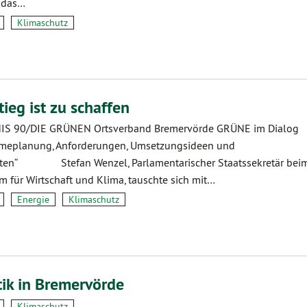
 das…
Klimaschutz
ieg ist zu schaffen
S 90/DIE GRÜNEN Ortsverband Bremervörde GRÜNE im Dialog
eplanung, Anforderungen, Umsetzungsideen und
iten“ Stefan Wenzel, Parlamentarischer Staatssekretär bei
 für Wirtschaft und Klima, tauschte sich mit…
Energie
Klimaschutz
tik in Bremervörde
Klimaschutz