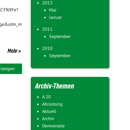
2013
a%C3%9Fe?
Mai
Januar
page&utm_m
2011
September
2010
Mehr
September
anzeigen
Archiv-Themen
A 20
Abrüstung
Aktuell
Archiv
Demokratie