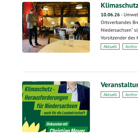
Klimaschut
10.06.26
-
Umwelt
Ortsverbandes Br
Niedersachsen“ s
Vorsitzender des
Aktuell
Archiv
Veranstaltu
Aktuell
Archiv