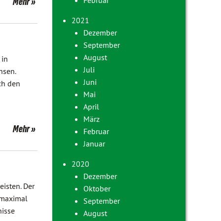
Februar
Mehr
2021
Dezember
September
August
 in
Juli
hsen.
Juni
ch den
Mai
April
März
Mehr
Februar
Januar
2020
Dezember
isten. Der
Oktober
 maximal
September
nisse
August