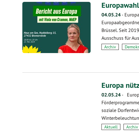
Europawahl
04.05.24
-
Europa
Europaabgeordnet
Brüssel. Seit 201
Ausschuss für Au
Archiv
Demokr
Europa nütz
02.05.24
-
Europa
Förderprogramme 
soziale Dorfentwi
Winterbeleuchtu
Aktuell
Archiv