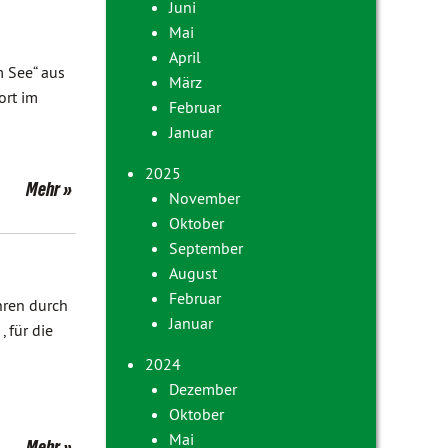
Juni
Mai
April
 See“ aus
März
ort im
Februar
Januar
2025
Mehr
November
Oktober
September
August
Februar
hren durch
Januar
 für die
2024
Dezember
Oktober
Mai
Mehr