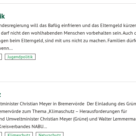
ik
ndesregierung will das Bafög einfrieren und das Elterngeld kürzen
en darf nicht den wohlhabenden Menschen vorbehalten sein. Auch 
en beim Elterngeld, sind mit uns nicht zu machen. Familien dürf
 wenn…
Jugendpolitik
z
minister Christian Meyer in Bremervörde Der Einladung des Grü
emervörde zum Thema „Klimaschutz – Herausforderungen für
ind Umweltminister Christian Meyer (Grüne) und Walter Lemmerma
 Kreisverbandes NABU…
Klimaschutz
Naturschutz