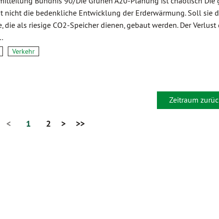
mitteilung Bündnis 90/Die Grünen A20-Planung ist chaotisch Die 
t nicht die bedenkliche Entwicklung der Erderwärmung. Soll sie 
, die als riesige CO2-Speicher dienen, gebaut werden. Der Verlust 
…
Verkehr
Zeitraum zurüc
<
1
2
>
>>