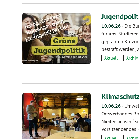
Jugendpolit
10.06.26
-
Die Bu
für uns. Studier
geplanten Kürzung
bestraft werden,
Aktuell
Archiv
Klimaschut
10.06.26
-
Umwelt
Ortsverbandes Br
Niedersachsen“ s
Vorsitzender des
Aktuell
Archiv