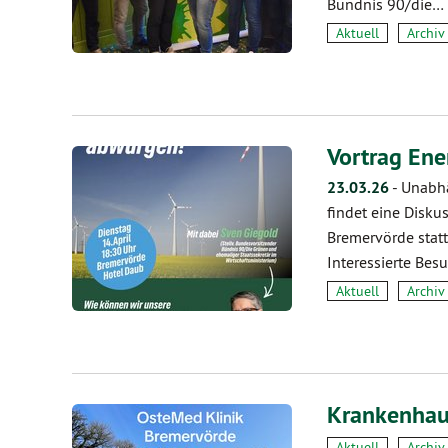
Bündnis 90/die…
Aktuell
Archiv
Vortrag En
23.03.26
-
Unabhä
findet eine Disku
Bremervörde statt
Interessierte Be
Aktuell
Archiv
Krankenhau
Aktuell
Archiv