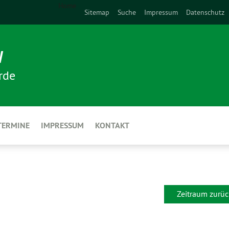
Home
Sitemap
Suche
Impressum
Datenschutz
N
rde
TERMINE
IMPRESSUM
KONTAKT
Zeitraum zurüc