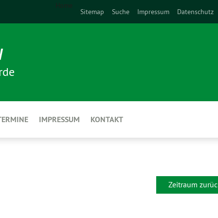
Home
Sitemap
Suche
Impressum
Datenschutz
N
rde
TERMINE
IMPRESSUM
KONTAKT
Zeitraum zurüc