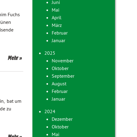
Juni
Mai
him Fuchs
April
Grünen
März
isende
Februar
Januar
2025
Mehr
November
Oktober
September
August
Februar
Januar
in, bat um
rde zu
2024
Dezember
Oktober
Mai
Mehr