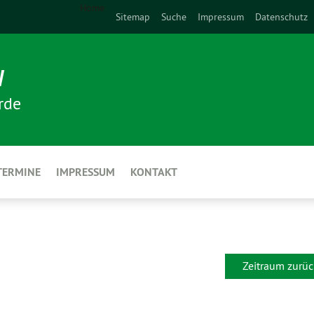
Home
Sitemap
Suche
Impressum
Datenschutz
N
rde
TERMINE
IMPRESSUM
KONTAKT
Zeitraum zurüc